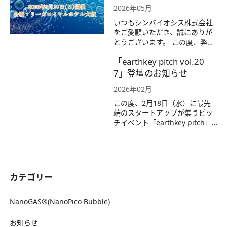
した。 【BLACK BOX DATAB
2026年05月
A…
いつもシンバイオシス株式会社
をご愛顧いただき、誠にありが
とうございます。 この度、弊社
は2026年9月27日(日)に開催され
「earthkey pitch vol.20
る、一般財団法人腸内フローラ
移植臨床研究会主催「第10回学
7」登壇のお知らせ
術大会」へ出展する運びとなり
2026年02月
ました。 当日は、弊社の核とな
る技術「NanoGAS®（ナノガ
この度、2月18日（水）に最先
ス）水」がどのように腸内フ
端のスタートアップが集うピッ
ロ…
チイベント「earthkey pitch」
にて、当社代表が登壇いたしま
す。弊社NanoGAS®の可能性等
についてお話しいたします。
「earthkey pitch vol.207」日
時： 2026年2月18日（水） 15:5
カテゴリー
0〜17:00（当…
NanoGAS®(NanoPico Bubble)
お知らせ