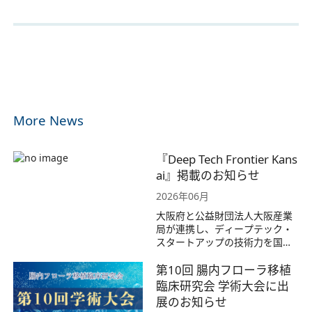
投
前へ
次へ
稿
ナ
ビ
ゲ
ー
More News
シ
ョ
ン
『Deep Tech Frontier Kans
ai』掲載のお知らせ
2026年06月
大阪府と公益財団法人大阪産業
局が連携し、ディープテック・
スタートアップの技術力を国内
外へ強力に発信するためのプロ
第10回 腸内フローラ移植
モーションブランド『Deep Tec
h Frontier Kansai』のWEBサイ
臨床研究会 学術大会に出
ト、およびDATABASEにて、弊
展のお知らせ
社の企業情報を掲載いただきま