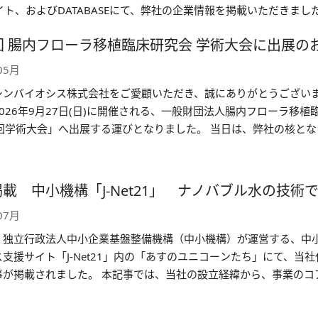
イト、およびDATABASEにて、弊社の企業情報を掲載いただきました。 
TABA…
回 腸内フローラ移植臨床研究会 学術大会に出展の
05月
シンバイオシス株式会社をご愛顧いただき、誠にありがとうございま
026年9月27日(日)に開催される、一般財団法人腸内フローラ移植
回学術大会」へ出展する運びとなりました。 当日は、弊社の核となる
（ナノガス）水」がどのように腸内フロ…
載 中小機構「J-Net21」 ナノバブル水の技術
07月
、独立行政法人中小企業基盤整備機構（中小機構）が運営する、中
支援サイト「J-Net21」内の「あすのユニコーンたち」にて、当
事が掲載されました。 本記事では、当社の設立経緯から、事業のコ
菌叢移植」と「ナノバブル技術（NanoGAS…