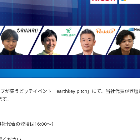
集うピッチイベント「earthkey pitch」にて、当社代表が登
ます。
0（当社代表の登壇は16:00〜）
）
録ください