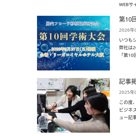
WEBサ
OX DA
第10
2026年
いつも
弊社は2
「第10
AS®
記事掲
2025年
この度
ビジネス
ュー記
「腸内細