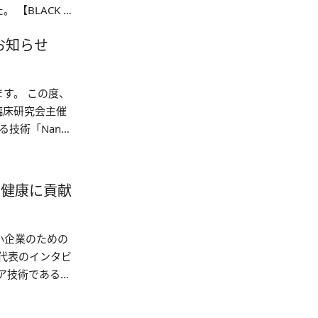
【BLACK B
お知らせ
す。 この度、
臨床研究会主催
技術「NanoG
で健康に貢献
小企業のための
社代表のインタビ
ア技術である