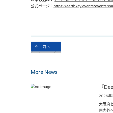
公式ページ：
https://earthkey.events/events/ea
投
前へ
稿
ナ
ビ
ゲ
ー
More News
シ
ョ
『Dee
ン
2026年
大阪府
国内外へ